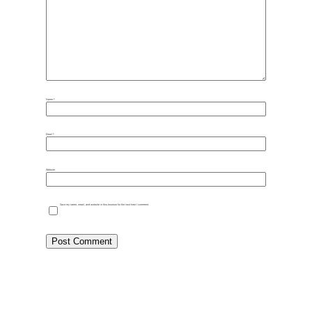
Name
*
Email
*
Website
Save my name, email, and website in this browser for the next time I comment.