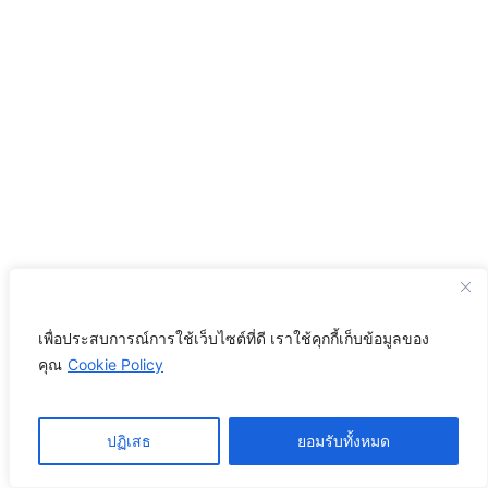
Copyright © 2025 | AIconsumer Co.,Ltd. –
MALLBANGKOK.com ชีวิตติดห้าง
เพื่อประสบการณ์การใช้เว็บไซต์ที่ดี เราใช้คุกกี้เก็บข้อมูลของ
คุณ
Cookie Policy
ปฏิเสธ
ยอมรับทั้งหมด
ชีวิตติดห้าง
–
YouTube
.
Mail