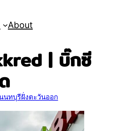
s
About
ed | บิ๊กซี
็ด
นนทบุรีฝั่งตะวันออก