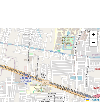
+
−
Leaflet