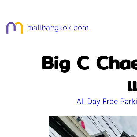
Skip
to
content
mallbangkok.com
Big C Chae
แ
All Day Free Park