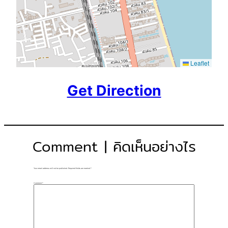
Leaflet
Get Direction
Comment | คิดเห็นอย่างไร
Your email address will not be published.
Required fields are marked
*
Comment
*