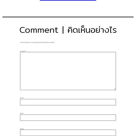
Comment | คิดเห็นอย่างไร
Your email address will not be published.
Required fields are marked
*
Comment
*
Name
*
Email
*
Website