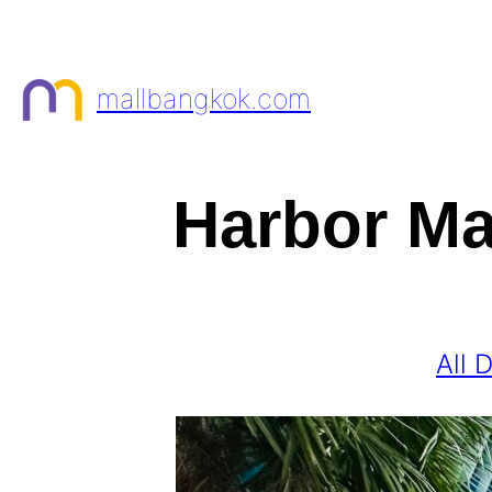
Skip
to
content
mallbangkok.com
Harbor Ma
All 