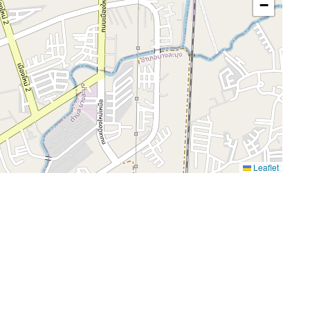
−
Leaflet