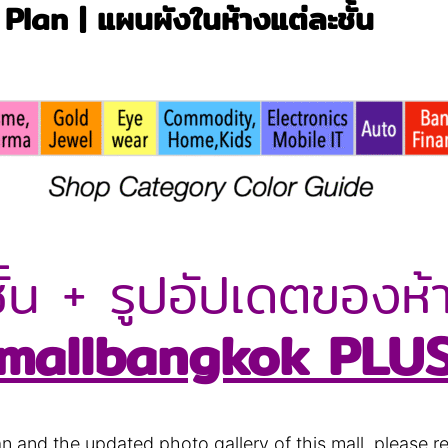
Plan | แผนผังในห้างแต่ละชั้น
้น + รูปอัปเดตของห้า
mallbangkok PLU
lan and the updated photo gallery of this mall, please r