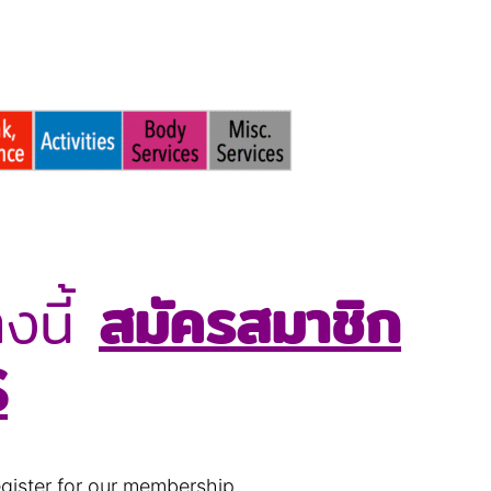
งนี้
สมัครสมาชิก
S
egister for our membership.