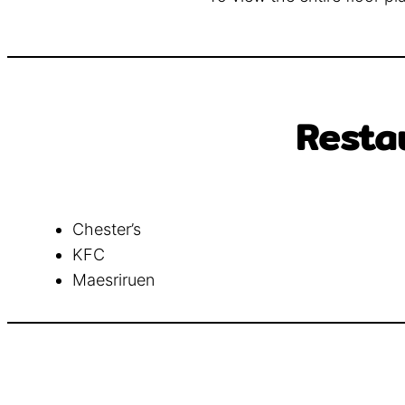
Restau
Chester’s
KFC
Maesriruen