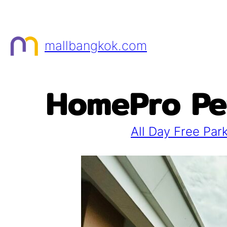
Skip
to
content
mallbangkok.com
HomePro Pet
All Day Free Par