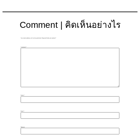
Comment | คิดเห็นอย่างไร
Your email address will not be published.
Required fields are marked
*
Comment
*
Name
*
Email
*
Website