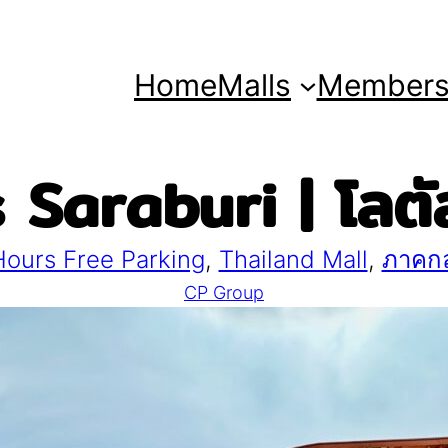
Home
Malls
Member
 Saraburi | โลตัส
Hours Free Parking
, 
Thailand Mall
, 
ภาคก
CP Group