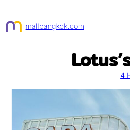
Skip
to
content
mallbangkok.com
Lotus’s
4 