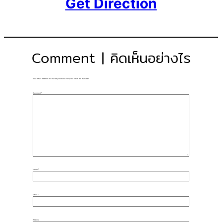
Get Direction
Comment | คิดเห็นอย่างไร
Your email address will not be published.
Required fields are marked
*
Comment
*
Name
*
Email
*
Website