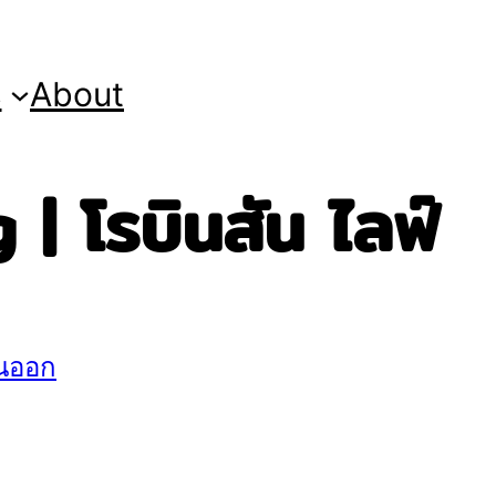
s
About
 โรบินสัน ไลฟ์
นออก