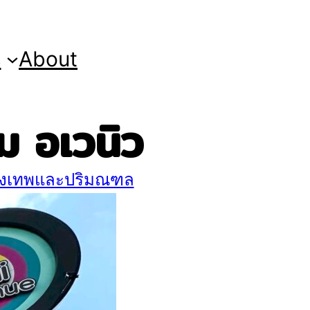
s
About
 อเวนิว
ุงเทพและปริมณฑล