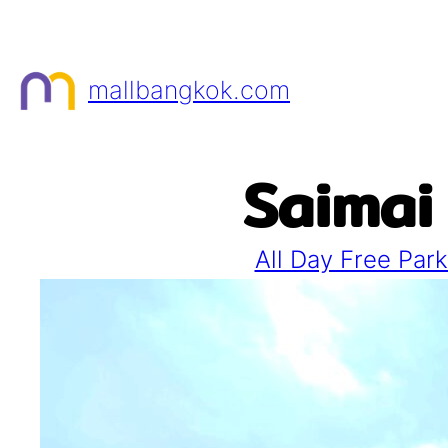
Skip
to
content
mallbangkok.com
Saimai
All Day Free Park