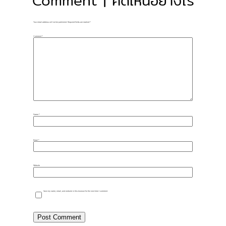
Comment | คิดเห็นอย่างไร
Your email address will not be published.
Required fields are marked
*
Comment
*
Name
*
Email
*
Website
Save my name, email, and website in this browser for the next time I comment.