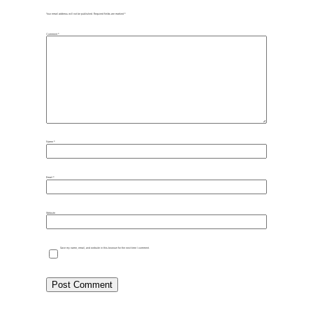
Your email address will not be published.
Required fields are marked
*
Comment
*
Name
*
Email
*
Website
Save my name, email, and website in this browser for the next time I comment.