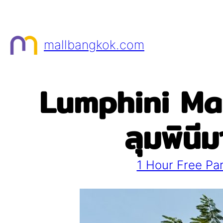
Skip
to
content
mallbangkok.com
Lumphini Mar
ลุมพินี
1 Hour Free Pa