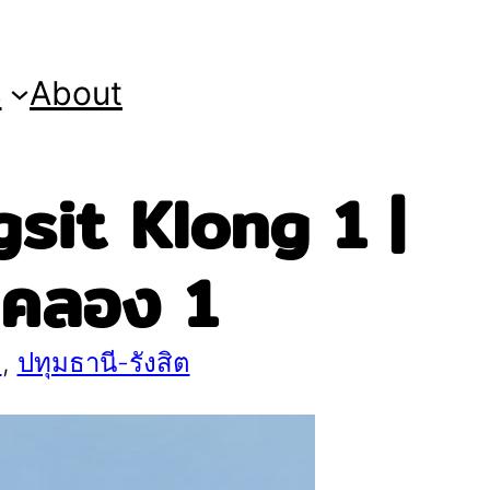
s
About
sit Klong 1 |
ิตคลอง 1
ล
, 
ปทุมธานี-รังสิต