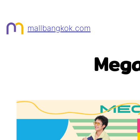
Skip
to
content
mallbangkok.com
Mega