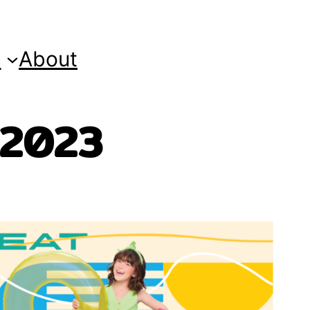
s
About
 2023