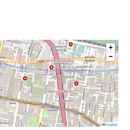
+
−
Leaflet