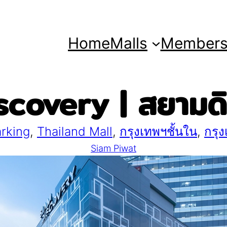
Home
Malls
Member
covery | สยามดิส
rking
, 
Thailand Mall
, 
กรุงเทพฯชั้นใน
, 
กรุ
Siam Piwat