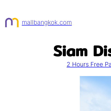
Skip
to
content
mallbangkok.com
Siam Dis
2 Hours Free Pa