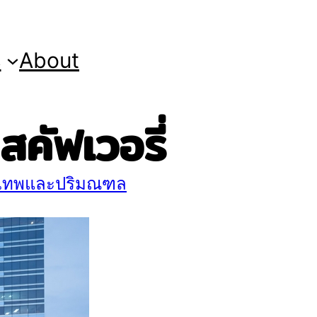
s
About
คัฟเวอรี่
งเทพและปริมณฑล