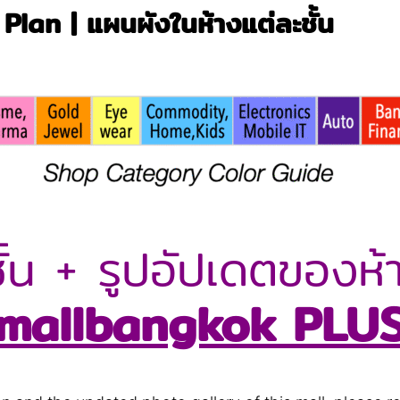
Plan | แผนผังในห้างแต่ละชั้น
้น + รูปอัปเดตของห้า
mallbangkok PLU